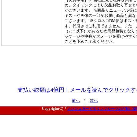
め、タイミングにより欠品お取り寄せと
がございます。 ※商品リニューアル等
キストや画像の一部がお届け商品と異な
ございます。 ※クロネコDM便はポスト
す。代引きはご利用できません。また、
（2cm以下）があるため簡易包装となり
ッケージや中身がダメージを受けやすく
ことを予めご了承ください。
支払い総額は4億円！メールを読んでクリックす
前へ
/
次へ
Copyright(C)「
ノンシュガービタミンフルーツのど飴（袋