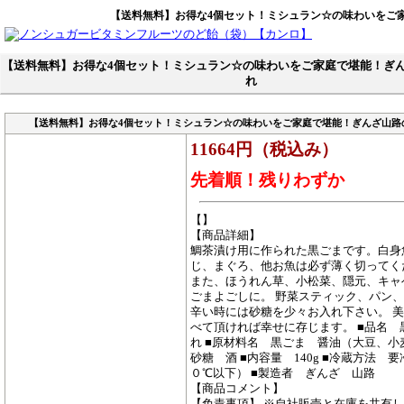
【送料無料】お得な4個セット！ミシュラン☆の味わいをご
【送料無料】お得な4個セット！ミシュラン☆の味わいをご家庭で堪能！ぎ
れ
【送料無料】お得な4個セット！ミシュラン☆の味わいをご家庭で堪能！ぎんざ山路
11664円（税込み）
先着順！残りわずか
【】
【商品詳細】
鯛茶漬け用に作られた黒ごまです。白身
じ、まぐろ、他お魚は必ず薄く切ってく
また、ほうれん草、小松菜、隠元、キャ
ごまよごしに。 野菜スティック、パン
辛い時には砂糖を少々お入れ下さい。 
べて頂ければ幸せに存じます。 ■品名 
れ ■原材料名 黒ごま 醤油（大豆、小
砂糖 酒 ■内容量 140g ■冷蔵方法 
０℃以下） ■製造者 ぎんざ 山路
【商品コメント】
【免責事項】 ※自社販売と在庫を共有